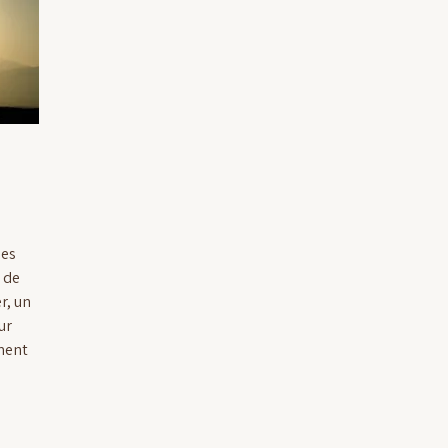
des
 de
r, un
ur
ment