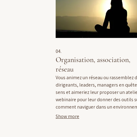
04.
Organisation, association,
réseau
Vous animez un réseau ou rassemblez 
dirigeants, leaders, managers en quête
sens et aimeriez leur proposer un atelie
webinaire pour leur donner des outils s
comment naviguer dans un environne
qui évolue rapidement.
Show more