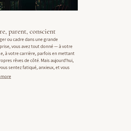
e, parent, conscient
er ou cadre dans une grande
prise, vous avez tout donné — à votre
e, à votre carrière, parfois en mettant
ropres rêves de côté. Mais aujourd'hui,
vous sentez fatiqué, anxieux, et vous
demandez : où est ma place dans tout
 more
La vie que j'ai créée — ma famille, mon
e, moi-même — ne me correspond