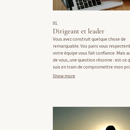
01.
Dirigeant et leader
Vous avez construit quelque chose de
remarquable. Vos pairs vous respectent
votre équipe vous fait confiance. Mais a
de vous, une question résonne : est-ce q
suis en train de compromettre mon pr
purpose ? "Et si je me réveille un jour en
Show more
réalisant qu'il est trop tard pour vivre c
compte vraiment pour moi ?"