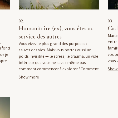
02.
03.
Humanitaire (ex), vous êtes au
Cadr
service des autres
Manag
,
entre
Vous vivez le plus grand des purposes :
u fond
famill
sauver des vies. Mais vous portez aussi un
ue je
vos p
poids invisible — le stress, le trauma, un vide
opre
vous 
intérieur que vous ne savez même pas
vous 
comment commencer à explorer. "Comment
Show
e qui
ça ? "
puis-je continuer à donner aux autres quand
Show more
coupl
je sens que quelque chose en moi est brisé ?"
plus."