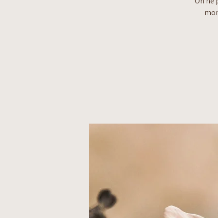
On ne 
mond