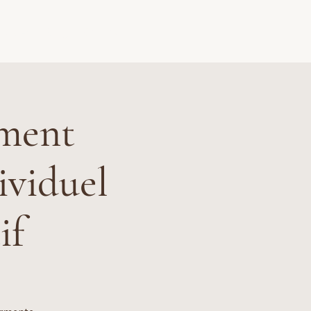
ources
Blog
Contact
mment
ividuel
if