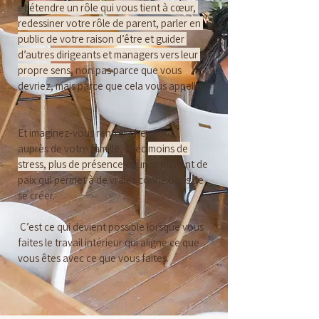
et 
étendre un rôle qui vous tient à cœur, 
redessiner votre rôle de parent, parler en 
public de votre raison d’être et guider 
d’autres dirigeants et managers vers leur 
propre sens
, non pas parce que vous 
devriez, mais parce que cela vous appelle.
Et imaginez-vous rentrer chez vous, 
auprès de votre famille, avec 
moins de 
stress, plus de présence
 et un sentiment de 
paix qui permet à de vraies connexions de 
se créer.
 C’est ce qui devient possible lorsque vous 
faites le travail intérieur qui aligne ce que 
vous êtes avec ce que vous faites.