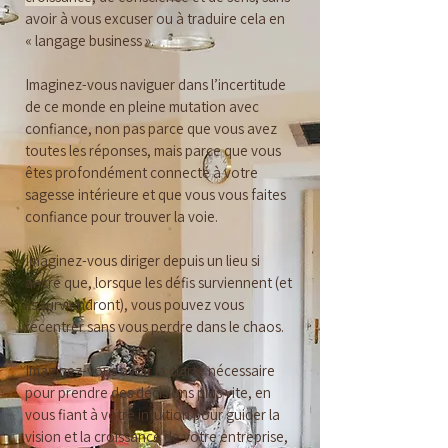
avoir à vous excuser ou à traduire cela en 
« langage business ».
Imaginez-vous naviguer dans l’incertitude 
de ce monde en pleine mutation avec 
confiance, non pas parce que vous avez 
toutes les réponses, mais parce que vous 
êtes profondément connecté à votre 
sagesse intérieure et que vous vous faites 
confiance pour trouver la voie.
Imaginez-vous diriger depuis un lieu si 
ancré que, lorsque les défis surviennent (et 
ils surviendront), vous pouvez vous 
recentrer sans vous perdre dans le chaos.
Imaginez-vous avoir la clarté nécessaire 
pour prendre des décisions plus vite, en 
vous fiant à votre intuition pour guider la 
vision et la croissance de votre entreprise, 